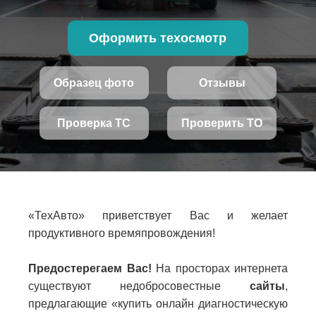
Оформить техосмотр
Образец фото
Отзывы
Проверка ТС
Проверить ТО
«ТехАвто» приветствует Вас и желает
продуктивного времяпровождения!
Предостерегаем Вас!
На просторах интернета
существуют недобросовестные
сайты
,
предлагающие «купить онлайн диагностическую