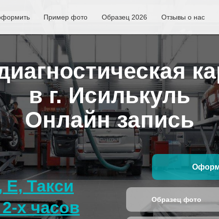
оформить
Пример фото
Образец 2026
Отзывы о нас
иагностическая ка
в г. Исилькуль
Онлайн запись
Оформ
, E, Такси
Образец фото
2-х часов