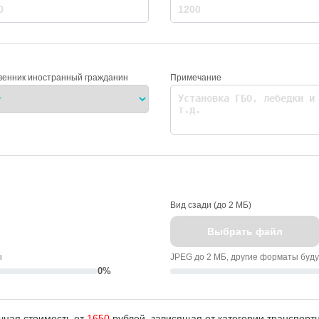
венник иностранный гражданин
Примечание
Вид сзади (до 2 МБ)
Выбрать файл
ы
JPEG до 2 МБ, другие форматы буд
0%
чная стоимость от
1650
рублей, зависящая от категории транспортн