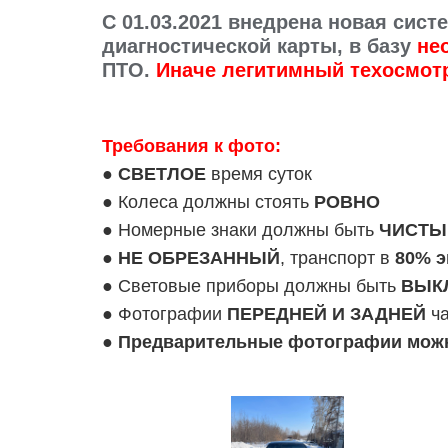
C 01.03.2021 внедрена новая си
диагностической карты, в базу
не
ПТО.
Иначе легитимный техосмот
Требования к фото:
●
СВЕТЛОЕ
время суток
● Колеса должны стоять
РОВНО
● Номерные знаки должны быть
ЧИСТЫ
●
НЕ ОБРЕЗАННЫЙ
, транспорт в
80% э
● Световые приборы должны быть
ВЫК
● Фотографии
ПЕРЕДНЕЙ И ЗАДНЕЙ
ча
●
Предварительные фотографии можно