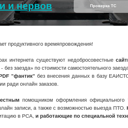
и и нервов
Проверка ТС
лает продуктивного времяпровождения!
ах интернета существуют недобросовестные
сай
 - без заезда» по стоимости самостоятельного заезд
PDF "фантик"
без внесения данных в базу ЕАИСТ
ии ради онлайн заказов.
вестным
помощником оформления официального т
нлайн записи, а также с возможностью выезда ПТО.
итацию в РСА,
и работающие по специальной тех