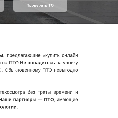
Проверить ТО
ты
, предлагающие «купить онлайн
а на ПТО.
Не попадитесь
на уловку
О. Обыкновенному ПТО невыгодно
ехосмотра без траты времени и
Наши партнеры — ПТО
, имеющие
нологии
.