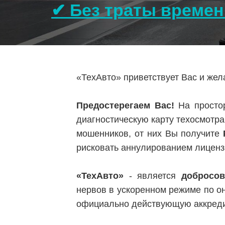
✔ Без траты времен
«ТехАвто» приветствует Вас и же
Предостерегаем Вас!
На простор
диагностическую карту техосмотра
мошенников, от них Вы получите
рисковать аннулированием лиценз
«ТехАвто»
- является
добросо
нервов в ускоренном режиме по о
официально действующую аккред