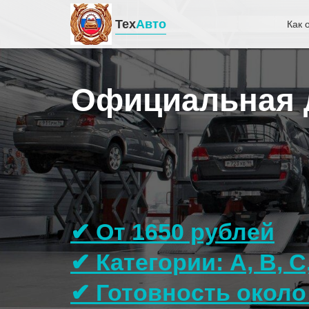
Тех
Авто
Как 
Официальная д
✔ От 1650 рублей
✔ Категории: A, B, C
✔ Готовность около 