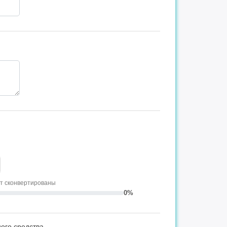
ут сконвертированы
0%
ого средства.