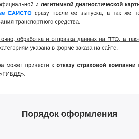
 официальной и
легитимной диагностической карт
азе ЕАИСТО
сразу после ее выпуска, а так же 
вания
транспортного средства.
точно, обработка и отправка данных на ПТО, а такж
категориям указана в форме заказа на сайте.
тра может привести к
отказу страховой компании
в
 «ГИБДД».
Порядок оформления