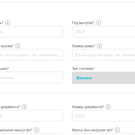
ь
*
Год выпуска
*
 кузова
*
Номер рамы
*
 шин
*
Тип топлива
*
 документа
*
Номер документа
*
альная масса (кг)
*
Масса без нагрузки (кг)
*