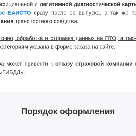
 официальной и
легитимной диагностической карт
азе ЕАИСТО
сразу после ее выпуска, а так же 
вания
транспортного средства.
точно, обработка и отправка данных на ПТО, а такж
категориям указана в форме заказа на сайте.
тра может привести к
отказу страховой компании
в
 «ГИБДД».
Порядок оформления