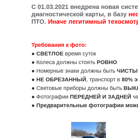
C 01.03.2021 внедрена новая си
диагностической карты, в базу
не
ПТО.
Иначе легитимный техосмот
Требования к фото:
●
СВЕТЛОЕ
время суток
● Колеса должны стоять
РОВНО
● Номерные знаки должны быть
ЧИСТЫ
●
НЕ ОБРЕЗАННЫЙ
, транспорт в
80% э
● Световые приборы должны быть
ВЫК
● Фотографии
ПЕРЕДНЕЙ И ЗАДНЕЙ
ча
●
Предварительные фотографии можно