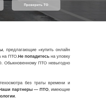
Проверить ТО
ты
, предлагающие «купить онлайн
а на ПТО.
Не попадитесь
на уловку
О. Обыкновенному ПТО невыгодно
ехосмотра без траты времени и
Наши партнеры — ПТО
, имеющие
нологии
.