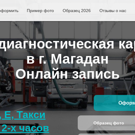
оформить
Пример фото
Образец 2026
Отзывы о нас
иагностическая ка
в г. Магадан
Онлайн запись
Оформ
, E, Такси
Образец фото
2-х часов