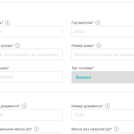
ь
*
Год выпуска
*
 кузова
*
Номер рамы
*
 шин
*
Тип топлива
*
 документа
*
Номер документа
*
альная масса (кг)
*
Масса без нагрузки (кг)
*