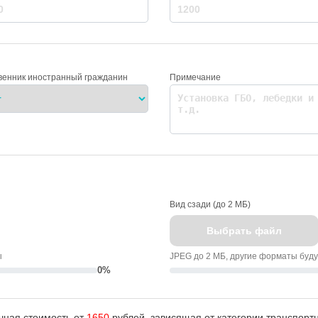
венник иностранный гражданин
Примечание
Вид сзади (до 2 МБ)
Выбрать файл
ы
JPEG до 2 МБ, другие форматы буд
0%
чная стоимость от
1650
рублей, зависящая от категории транспортн