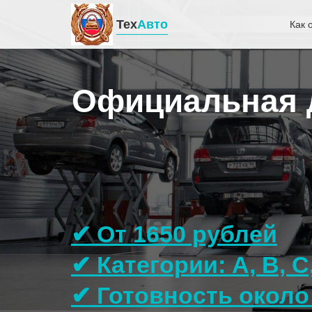
Тех
Авто
Как 
Официальная д
✔ От 1650 рублей
✔ Категории: A, B, C
✔ Готовность около 