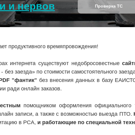
и и нервов
Проверка ТС
лает продуктивного времяпровождения!
ах интернета существуют недобросовестные
сай
 - без заезда» по стоимости самостоятельного заезд
PDF "фантик"
без внесения данных в базу ЕАИСТ
ии ради онлайн заказов.
вестным
помощником оформления официального т
нлайн записи, а также с возможностью выезда ПТО.
итацию в РСА,
и работающие по специальной тех