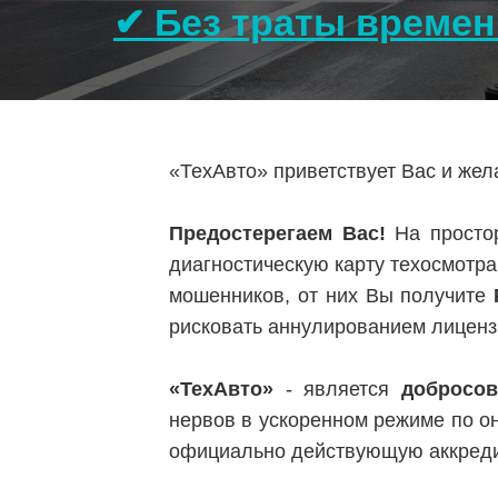
✔ Без траты времен
«ТехАвто» приветствует Вас и же
Предостерегаем Вас!
На простор
диагностическую карту техосмотра
мошенников, от них Вы получите
рисковать аннулированием лиценз
«ТехАвто»
- является
добросо
нервов в ускоренном режиме по о
официально действующую аккред