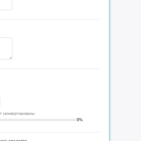
ут сконвертированы
0%
ого средства.