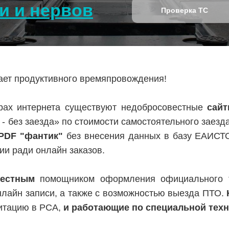
и и нервов
Проверка ТС
лает продуктивного времяпровождения!
ах интернета существуют недобросовестные
сай
 - без заезда» по стоимости самостоятельного заезд
PDF "фантик"
без внесения данных в базу ЕАИСТ
ии ради онлайн заказов.
вестным
помощником оформления официального т
нлайн записи, а также с возможностью выезда ПТО.
итацию в РСА,
и работающие по специальной тех