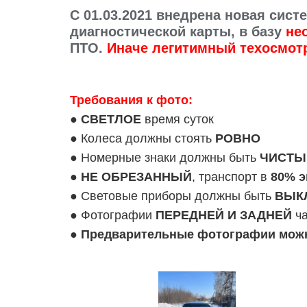
C 01.03.2021 внедрена новая си
диагностической карты, в базу
не
ПТО.
Иначе легитимный техосмот
Требования к фото:
●
СВЕТЛОЕ
время суток
● Колеса должны стоять
РОВНО
● Номерные знаки должны быть
ЧИСТЫ
●
НЕ ОБРЕЗАННЫЙ
, транспорт в
80% э
● Световые приборы должны быть
ВЫК
● Фотографии
ПЕРЕДНЕЙ И ЗАДНЕЙ
ча
●
Предварительные фотографии можно