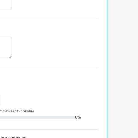
ут сконвертированы
0%
ого средства.