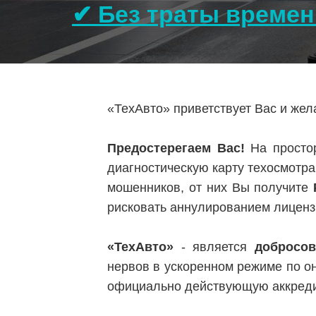
✔ Без траты времен
«ТехАвто» приветствует Вас и же
Предостерегаем Вас!
На простор
диагностическую карту техосмотра
мошенников, от них Вы получите
рисковать аннулированием лиценз
«ТехАвто»
- является
добросо
нервов в ускоренном режиме по о
официально действующую аккред