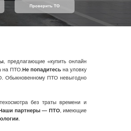
Проверить ТО
ты
, предлагающие «купить онлайн
а на ПТО.
Не попадитесь
на уловку
О. Обыкновенному ПТО невыгодно
ехосмотра без траты времени и
Наши партнеры — ПТО
, имеющие
нологии
.