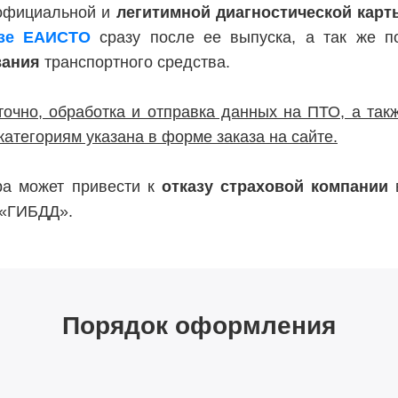
 официальной и
легитимной диагностической карт
азе ЕАИСТО
сразу после ее выпуска, а так же 
вания
транспортного средства.
точно, обработка и отправка данных на ПТО, а такж
категориям указана в форме заказа на сайте.
тра может привести к
отказу страховой компании
в
 «ГИБДД».
Порядок оформления