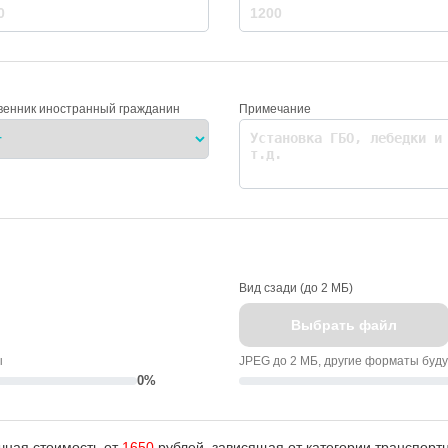
венник иностранный гражданин
Примечание
Вид сзади (до 2 МБ)
Выбрать файл
ы
JPEG до 2 МБ, другие форматы буд
0%
чная стоимость от
1650
рублей, зависящая от категории транспортн