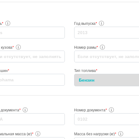
ь
*
Год выпуска
*
 кузова
*
Номер рамы
*
 шин
*
Тип топлива
*
 документа
*
Номер документа
*
альная масса (кг)
*
Масса без нагрузки (кг)
*