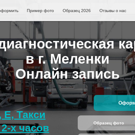
оформить
Пример фото
Образец 2026
Отзывы о нас
иагностическая ка
в г. Меленки
Онлайн запись
Оформ
, E, Такси
Образец фото
2-х часов