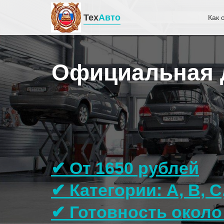
Тех
Авто
Как 
Официальная д
✔ От 1650 рублей
✔ Категории: A, B, C
✔ Готовность около 