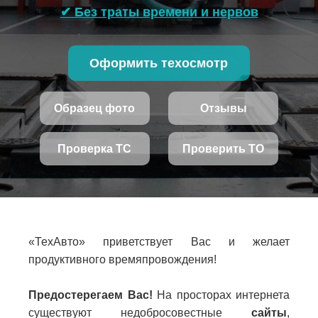
✔ Без траты времени и нервов
Оформить техосмотр
Образец фото
Отзывы
Проверка ТС
Проверить ТО
«ТехАвто» приветствует Вас и желает
продуктивного времяпровождения!
Предостерегаем Вас!
На просторах интернета
существуют недобросовестные
сайты
,