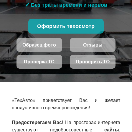
✔ Без траты времени и нервов
Оформить техосмотр
Образец фото
Отзывы
Проверка ТС
Проверить ТО
«ТехАвто» приветствует Вас и желает
продуктивного времяпровождения!
Предостерегаем Вас!
На просторах интернета
существуют недобросовестные
сайты
,