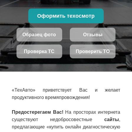
Оформить техосмотр
Образец фото
Отзывы
Проверка ТС
Проверить ТО
«ТехАвто» приветствует Вас и желает
продуктивного времяпровождения!
Предостерегаем Вас!
На просторах интернета
существуют недобросовестные
сайты
,
предлагающие «купить онлайн диагностическую