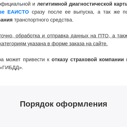
 официальной и
легитимной диагностической карт
азе ЕАИСТО
сразу после ее выпуска, а так же 
вания
транспортного средства.
точно, обработка и отправка данных на ПТО, а такж
категориям указана в форме заказа на сайте.
тра может привести к
отказу страховой компании
в
 «ГИБДД».
Порядок оформления