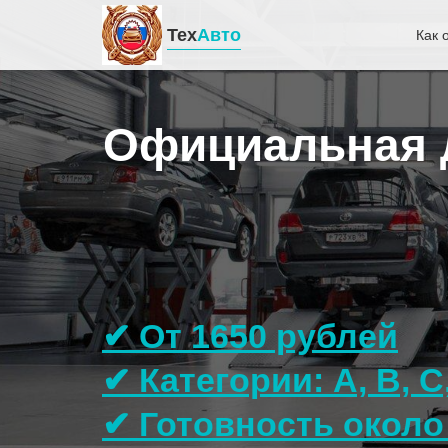
Тех
Авто
Как 
Официальная д
✔ От 1650 рублей
✔ Категории: A, B, C
✔ Готовность около 