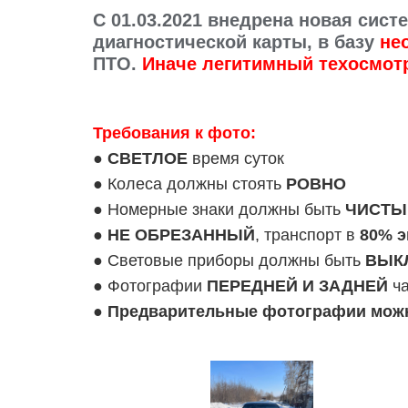
C 01.03.2021 внедрена новая си
диагностической карты, в базу
не
ПТО.
Иначе легитимный техосмот
Требования к фото:
●
СВЕТЛОЕ
время суток
● Колеса должны стоять
РОВНО
● Номерные знаки должны быть
ЧИСТЫ
●
НЕ ОБРЕЗАННЫЙ
, транспорт в
80% э
● Световые приборы должны быть
ВЫК
● Фотографии
ПЕРЕДНЕЙ И ЗАДНЕЙ
ча
●
Предварительные фотографии можно