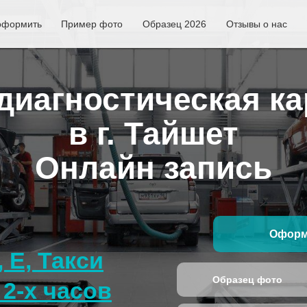
оформить
Пример фото
Образец 2026
Отзывы о нас
иагностическая ка
в г. Тайшет
Онлайн запись
Оформ
, E, Такси
Образец фото
2-х часов