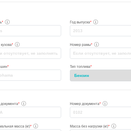
ь
*
Год выпуска
*
 кузова
*
Номер рамы
*
 шин
*
Тип топлива
*
 документа
*
Номер документа
*
альная масса (кг)
*
Масса без нагрузки (кг)
*