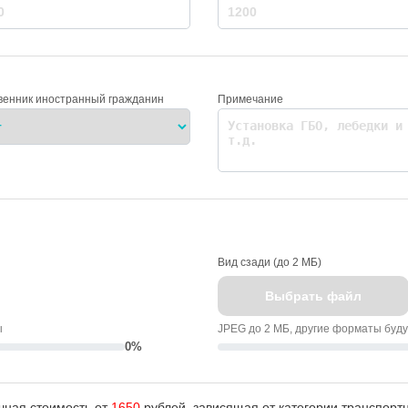
венник иностранный гражданин
Примечание
Вид сзади (до 2 МБ)
Выбрать файл
ы
JPEG до 2 МБ, другие форматы буд
0%
чная стоимость от
1650
рублей, зависящая от категории транспортн