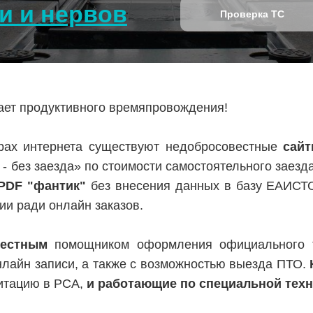
и и нервов
Проверка ТС
лает продуктивного времяпровождения!
ах интернета существуют недобросовестные
сай
 - без заезда» по стоимости самостоятельного заезд
PDF "фантик"
без внесения данных в базу ЕАИСТ
ии ради онлайн заказов.
вестным
помощником оформления официального т
нлайн записи, а также с возможностью выезда ПТО.
итацию в РСА,
и работающие по специальной тех