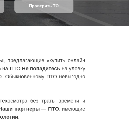
Проверить ТО
ты
, предлагающие «купить онлайн
а на ПТО.
Не попадитесь
на уловку
О. Обыкновенному ПТО невыгодно
ехосмотра без траты времени и
Наши партнеры — ПТО
, имеющие
нологии
.