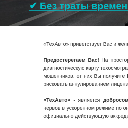
✔ Без траты времен
«ТехАвто» приветствует Вас и же
Предостерегаем Вас!
На простор
диагностическую карту техосмотра
мошенников, от них Вы получите
рисковать аннулированием лиценз
«ТехАвто»
- является
добросо
нервов в ускоренном режиме по о
официально действующую аккред