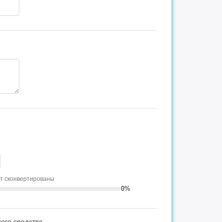
ут сконвертированы
0%
ого средства.