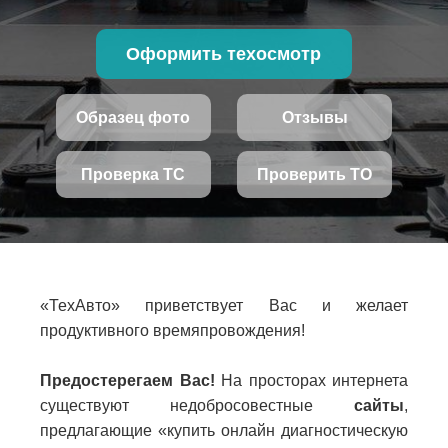
Оформить техосмотр
Образец фото
Отзывы
Проверка ТС
Проверить ТО
«ТехАвто» приветствует Вас и желает
продуктивного времяпровождения!
Предостерегаем Вас!
На просторах интернета
существуют недобросовестные
сайты
,
предлагающие «купить онлайн диагностическую